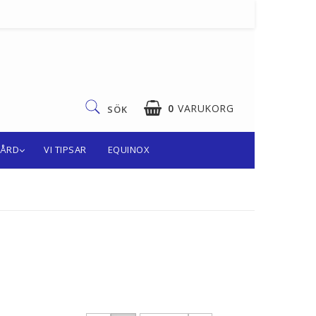
0
VARUKORG
SÖK
VÅRD
VI TIPSAR
EQUINOX