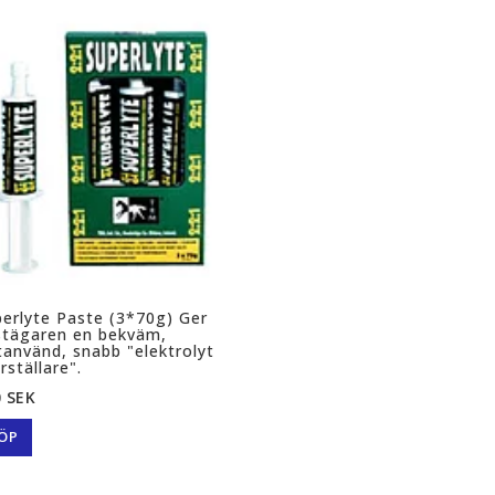
erlyte Paste (3*70g) Ger
stägaren en bekväm,
tanvänd, snabb "elektrolyt
rställare".
 SEK
ÖP