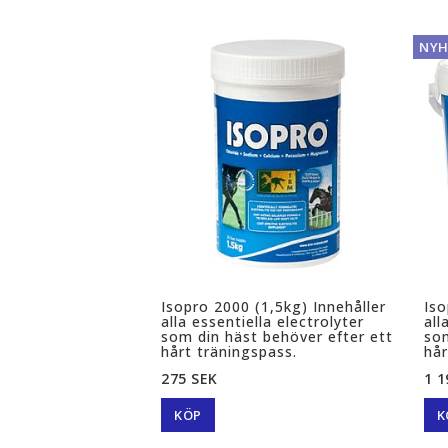
NYH
Isopro 2000 (1,5kg) Innehåller
Iso
alla essentiella electrolyter
all
som din häst behöver efter ett
som
hårt träningspass.
hår
275 SEK
1 1
KÖP
K