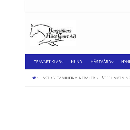
TRAVARTIKLAR
HUND
HÄSTVÅRD
NYH
HÄST
VITAMINER/MINERALER
- ÅTERHÄMTNIN