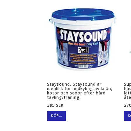
Staysound, Staysound är
Sup
idealisk för nedkylnig av knän,
hä
kotor och senor efter hård
lät
tävling/träning.
åte
395 SEK
270
KÖP…
K