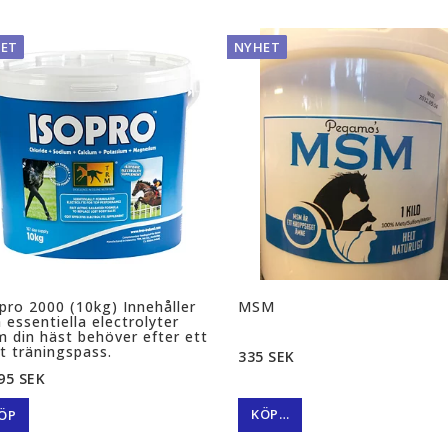
ET
NYHET
pro 2000 (10kg) Innehåller
MSM
a essentiella electrolyter
 din häst behöver efter ett
t träningspass.
335 SEK
95 SEK
KÖP…
ÖP