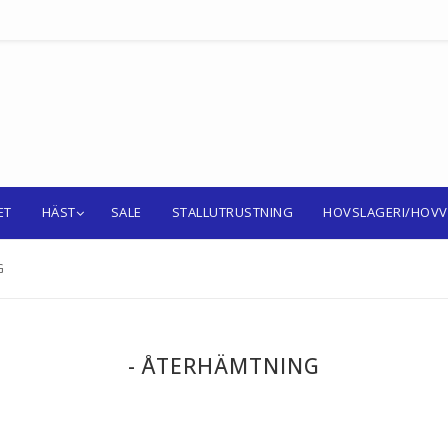
ET
HÄST
SALE
STALLUTRUSTNING
HOVSLAGERI/HOV
G
- ÅTERHÄMTNING