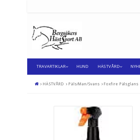
TRAVARTIKLAR
HUND
HÄSTVÅRD
NYH
HÄSTVÅRD
Päls/Man/Svans
Foxfire Pälsglans