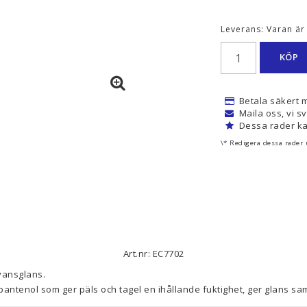
Leverans:
Varan är 
KÖP
Betala säkert 
Maila oss, vi s
Dessa rader ka
\* Redigera dessa rader
Art.nr: EC7702
ansglans. 

pantenol som ger päls och tagel en ihållande fuktighet, ger glans samt
ktioner och klåda. UV-skydd.
