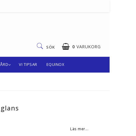
0
VARUKORG
SÖK
VÅRD
VI TIPSAR
EQUINOX
sglans
Läs mer...