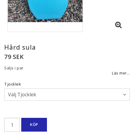
Hård sula
79 SEK
Säljs i par
Läs mer...
Tjocklek
KÖP